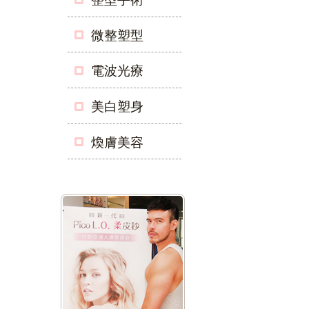
微整塑型
電波光療
美白塑身
煥膚美容