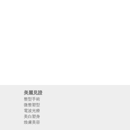
美麗見證
整型手術
微整塑型
電波光療
美白塑身
煥膚美容