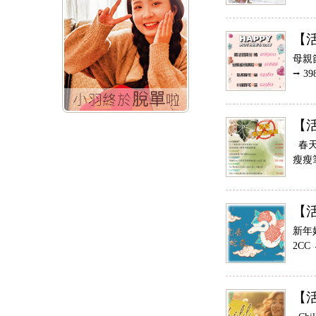
【
母親節
⭢ 3
【
春天緊
瘦瘦筆
【
新年好
2CC
【活