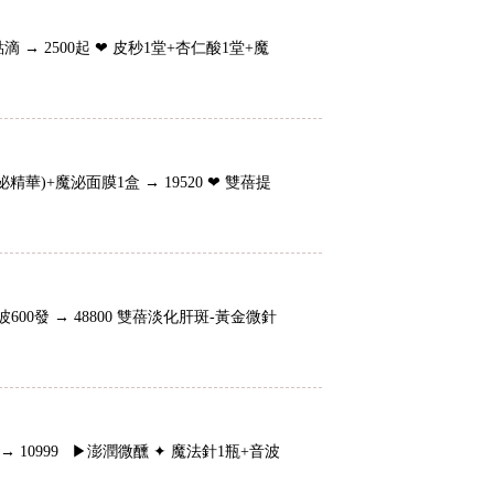
點滴 → 2500起 ❤ 皮秒1堂+杏仁酸1堂+魔
華)+魔泌面膜1盒 → 19520 ❤ 雙蓓提
0發 → 48800 雙蓓淡化肝斑-黃金微針
10999 ▶澎潤微醺 ✦ 魔法針1瓶+音波