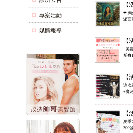
【
❤ 喬
專案活動
泌面膜
媒體報導
【
美麗媽
塑身1
【
這次
+魔泌
【
夏季
300