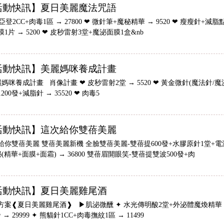
活動快訊】夏日美麗魔法咒語
亞登2CC+肉毒1區 → 27800 ❤ 微針筆+魔秘精華 → 9520 ❤ 瘦瘦針+減脂
1片 → 5200 ❤ 皮秒雷射3堂+魔泌面膜1盒&nb
活動快訊】美麗媽咪養成計畫
咪養成計畫 肖像計畫 ❤ 皮秒雷射2堂 → 5520 ❤ 黃金微針(魔法針/魔泌精
200發+減脂針 → 35520 ❤ 肉毒5
活動快訊】這次給你雙蓓美麗
給你雙蓓美麗 雙蓓美麗新機 全臉雙蓓美麗-雙蓓提600發+水膠原針1堂+電波60
(精華+面膜+面霜) → 36800 雙蓓眉開眼笑-雙蓓提雙波500發+肉
活動快訊】夏日美麗雞尾酒
方案❰夏日美麗雞尾酒❱ ▶肌泌微醺 ✦ 水光傳明酸2堂+外泌體魔煥精華 → 
發 → 29999 ✦ 熊貓針1CC+肉毒撫紋1區 → 11499