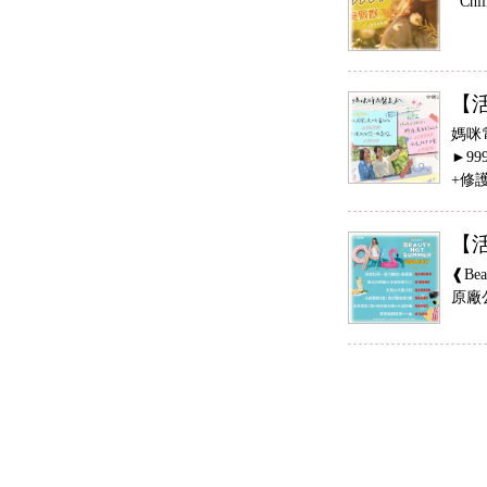
Chi
【
媽咪電
►9
+修
【活
❰Be
原廠公