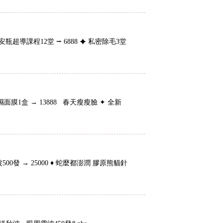
✦ 安瓶超導課程12堂 ⭢ 6888 ✦ 私密除毛3堂
濕面膜1盒 → 13888 春天瘦瘦臉 ✦ 全新
0發 → 25000 ♦ 蛇麼都澎潤 膠原熊貓針