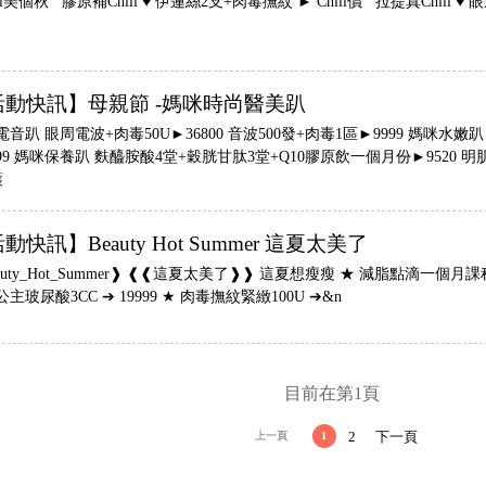
ll美個秋 膠原補Chill ♥ 伊蓮絲2支+肉毒撫紋 ► Chill價 拉提真Chill ♥ 
活動快訊】母親節 -媽咪時尚醫美趴
音趴 眼周電波+肉毒50U►36800 音波500發+肉毒1區►9999 媽咪水嫩趴 
999 媽咪保養趴 麩醯胺酸4堂+穀胱甘肽3堂+Q10膠原飲一個月份►9520
護
動快訊】Beauty Hot Summer 這夏太美了
auty_Hot_Summer❱ ❰❰這夏太美了❱❱ 這夏想瘦瘦 ★ 減脂點滴一個月課
主玻尿酸3CC ➔ 19999 ★ 肉毒撫紋緊緻100U ➔&n
目前在第1頁
上一頁
1
2
下一頁