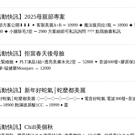
活動快訊】2025母親節專案
方案公開⬇︎⬇︎⬇︎ ✦ 客製美麗A+B ⭢ 10999 ✦ 魔法薇貝拉1瓶 ⭢ 18900 
980 ✦ 小腿除毛3堂 ⭢ 2980 方案細節可私訊詢問 ???? 點我臉書私訊
活動快訊】拒當春天後母臉
緻臉 ✦ PLT凍晶1組+透亮美膚水光2堂 → 52888 ✦ 音波600發+膠原保
-猛健樂Mounjaro → 12000
活動快訊】新年好蛇氣│蛇麼都美麗
蛇氣│蛇麼都美麗 ◇─◇─◇─◇─◇─◇─ ♦ 電音好蛇氣 電波300發+音波50
 →18900 飽滿玻尿酸1CC →10999 ♦ 靈
動快訊】Chill美個秋