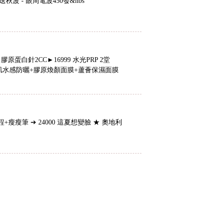
眼送秋波 - 眼周電波450發&nbs
膠原蛋白針2CC►16999 水光PRP 2堂
 明肌水感防曬+膠原煥顏面膜+蘆薈保濕面膜
程+瘦瘦筆 ➔ 24000 這夏想變臉 ★ 奧地利