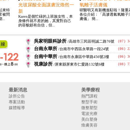
光玻尿酸全面讓膚況煥然一
氧離子活膚儀
起來特
研醫明又有新機進駐啦！隆重
新
常被問
各位介紹：「高滲透氫氧離子
Karen是個忙碌的上班族女性，本
..
膚儀」 簡...
身條件就不差的她，其實對自己
的容貌頗有自信，但...
吳家明眼科診所
（07）34
高雄市三民區明誠二路76號
台南永華所
（06）22
台南市中西區永華路一段24號
台南中華所
（06）30
台南市永康區中華路456號2樓
視康診所
（08）73
屏東縣屏東市仁愛路132號6樓
最新消息
美學療程
診所公告
熱門課程
專案活動
整型手術
媒體報導
微整塑型
電波光療
美白塑身
煥膚美容