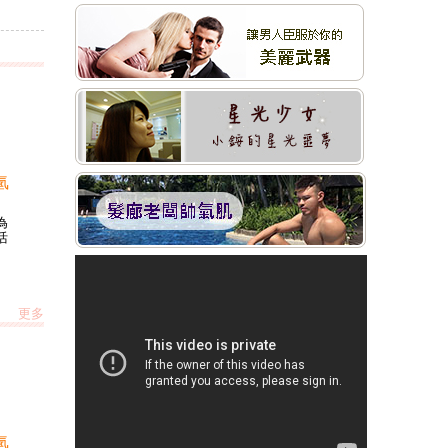
氫
為
活
更多
氫