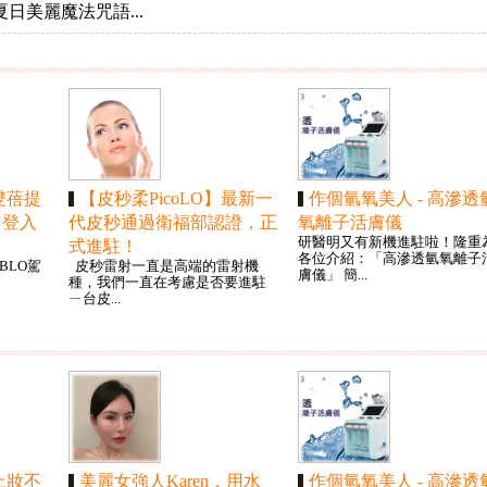
日美麗魔法咒語...
雙蓓提
【皮秒柔PicoLO】最新一
作個氫氧美人 - 高滲透
O」登入
代皮秒通過衛福部認證，正
氧離子活膚儀
研醫明又有新機進駐啦！隆重
式進駐！
各位介紹：「高滲透氫氧離子
UBLO駕
皮秒雷射一直是高端的雷射機
膚儀」 簡...
種，我們一直在考慮是否要進駐
ㄧ台皮...
上妝不
美麗女強人Karen，用水
作個氫氧美人 - 高滲透