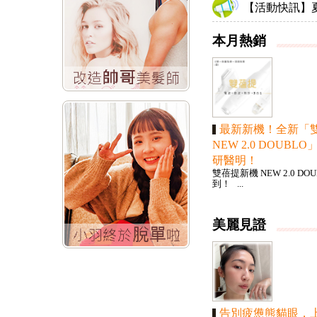
【活動快訊】夏
本月熱銷
最新新機！全新「
NEW 2.0 DOUBL
研醫明！
雙蓓提新機 NEW 2.0 DO
到！ ...
美麗見證
告別疲憊熊貓眼，