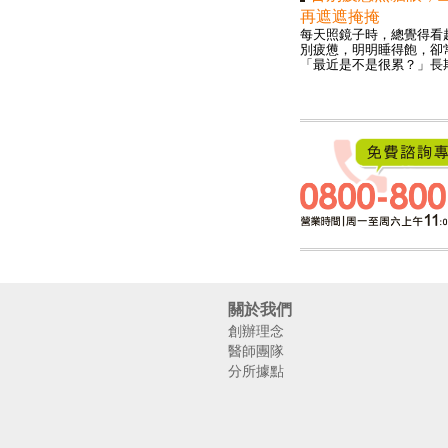
再遮遮掩掩
每天照鏡子時，總覺得看
別疲憊，明明睡得飽，卻
「最近是不是很累？」長期.
關於我們
創辦理念
醫師團隊
分所據點