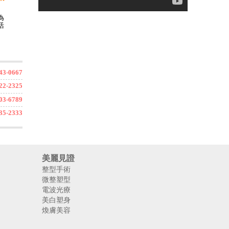
為
活
3-0667
2-2325
3-6789
5-2333
美麗見證
整型手術
微整塑型
電波光療
美白塑身
煥膚美容