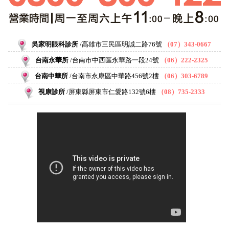
吳家明眼科診所
高雄市三民區明誠二路76號
（07）343-0667
台南永華所
台南市中西區永華路一段24號
（06）222-2325
台南中華所
台南市永康區中華路456號2樓
（06）303-6789
視康診所
屏東縣屏東市仁愛路132號6樓
（08）735-2333