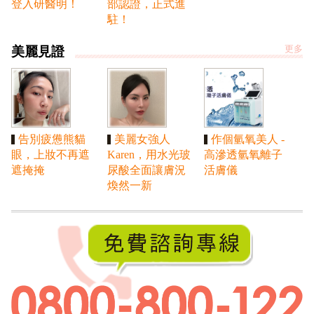
登入研醫明！
部認證，正式進
駐！
美麗見證
更多
告別疲憊熊貓
美麗女強人
作個氫氧美人 -
眼，上妝不再遮
Karen，用水光玻
高滲透氫氧離子
遮掩掩
尿酸全面讓膚況
活膚儀
煥然一新