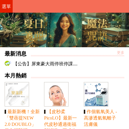
選單
最新消息
更多
【公告】屏東豪大雨停班停課....
本月熱銷
最新新機！全新
【皮秒柔
作個氫氧美人 -
「雙蓓提NEW
PicoLO】最新一
高滲透氫氧離子
2.0 DOUBLO」
代皮秒通過衛福
活膚儀