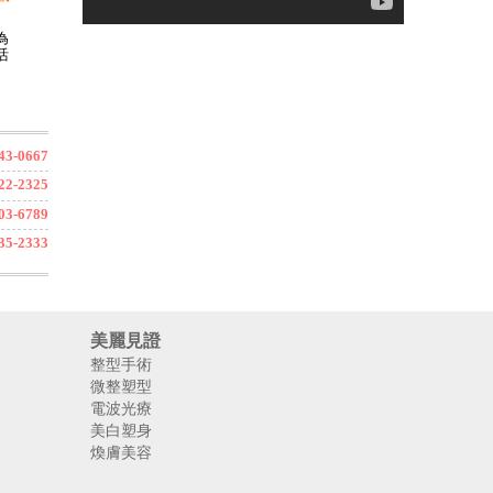
為
活
3-0667
2-2325
3-6789
5-2333
美麗見證
整型手術
微整塑型
電波光療
美白塑身
煥膚美容