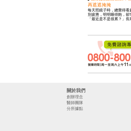
再遮遮掩掩
每天照鏡子時，總覺得看
別疲憊，明明睡得飽，卻
「最近是不是很累？」長期.
關於我們
創辦理念
醫師團隊
分所據點