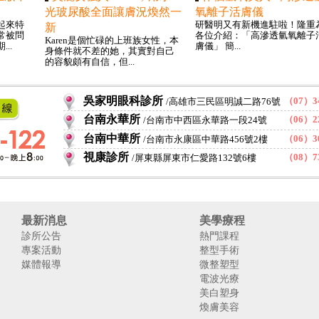
光玻尿酸全面讓膚況煥然一
氧離子活膚儀
起來特
研醫明又有新機進駐啦！隆重
新
常被問
各位介紹：「高滲透氫氧離子
Karen是個忙碌的上班族女性，本
..
膚儀」 簡...
身條件就不差的她，其實對自己
的容貌頗有自信，但...
吳家明眼科診所
（07）34
高雄市三民區明誠二路76號
台南永華所
（06）22
台南市中西區永華路一段24號
台南中華所
（06）30
台南市永康區中華路456號2樓
視康診所
（08）73
屏東縣屏東市仁愛路132號6樓
最新消息
美學療程
診所公告
熱門課程
專案活動
整型手術
媒體報導
微整塑型
電波光療
美白塑身
煥膚美容