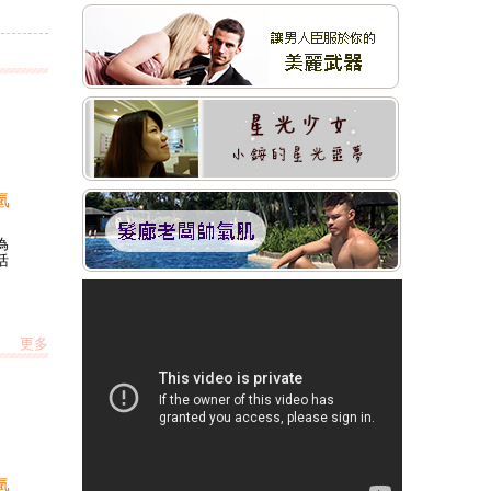
氫
為
活
更多
氫