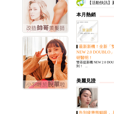
【活動快訊】夏
本月熱銷
最新新機！全新「
NEW 2.0 DOUBL
研醫明！
雙蓓提新機 NEW 2.0 DO
到！ ...
美麗見證
告別疲憊熊貓眼，