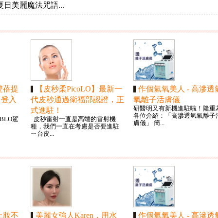
日美麗魔法咒語...
雙蓓提
【皮秒柔PicoLO】最新一
作個氫氧美人 - 高滲透
O」登入
代皮秒通過衛福部認證，正
氧離子活膚儀
研醫明又有新機進駐啦！隆重
式進駐！
各位介紹：「高滲透氫氧離子
UBLO駕
皮秒雷射一直是高端的雷射機
膚儀」 簡...
種，我們一直在考慮是否要進駐
ㄧ台皮...
上妝不
美麗女強人Karen，用水
作個氫氧美人 - 高滲透