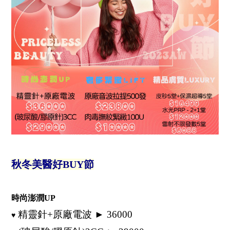
秋冬美醫好BUY節
時尚澎潤UP
精靈針+原廠電波 ► 36000
♥