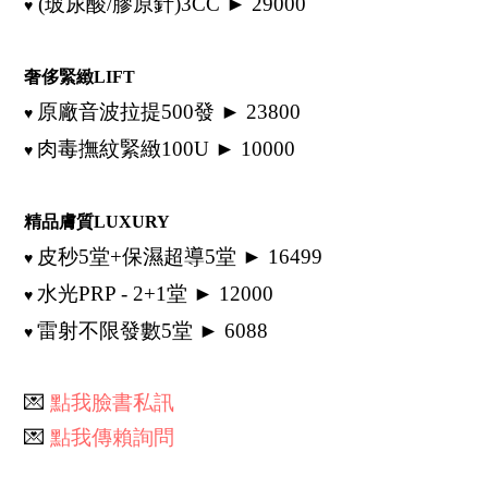
(玻尿酸/膠原針)3CC ► 29000
♥
奢侈緊緻LIFT
原廠音波拉提500發 ► 23800
♥
肉毒撫紋緊緻100U ► 10000
♥
精品膚質LUXURY
皮秒5堂+保濕超導5堂 ► 16499
♥
水光PRP - 2+1堂 ► 12000
♥
雷射不限發數5堂 ► 6088
♥
💌
點我臉書私訊
💌
點我傳賴詢問