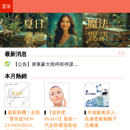
選單
最新消息
更多
【公告】屏東豪大雨停班停課....
本月熱銷
最新新機！全新
【皮秒柔
作個氫氧美人 -
「雙蓓提NEW
PicoLO】最新一
高滲透氫氧離子
2.0 DOUBLO」
代皮秒通過衛福
活膚儀