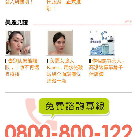
登入研醫明！
部認證，正式進
駐！
美麗見證
更多
告別疲憊熊貓
美麗女強人
作個氫氧美人 -
眼，上妝不再遮
Karen，用水光玻
高滲透氫氧離子
遮掩掩
尿酸全面讓膚況
活膚儀
煥然一新